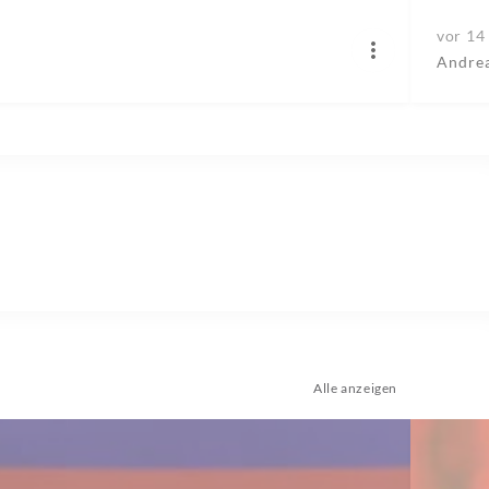
vor 14
Andrea
Alle anzeigen