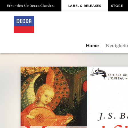
Erkunden Sie Decca Classics:
LABEL & RELEASES
STORE
Andreas
Scholl
-
Home
Neuigkeit
Übersicht
|
Decca
Classics