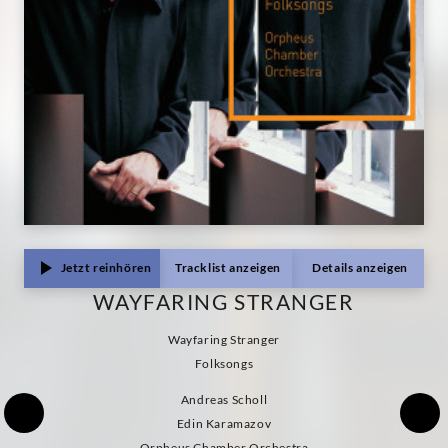
Jetzt reinhören
Tracklist anzeigen
Details anzeigen
WAYFARING STRANGER
Wayfaring Stranger
Folksongs
Andreas Scholl
Edin Karamazov
Orpheus Chamber Orchestra