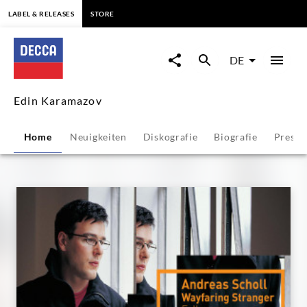
springen
LABEL & RELEASES
STORE
Edin
Karamazov
DE
-
Edin Karamazov
Übersicht
Home
Neuigkeiten
Diskografie
Biografie
Presse
|
Decca
Classics