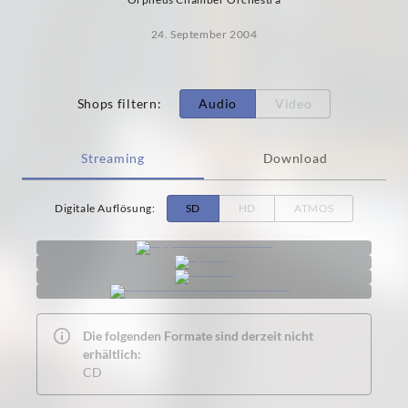
24. September 2004
Shops filtern
:
Audio
Video
Streaming
Download
Digitale Auflösung
:
SD
HD
ATMOS
Die folgenden Formate sind derzeit nicht
erhältlich:
CD