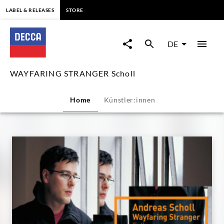
springen
LABEL & RELEASES
STORE
WAYFARING
STRANGER
DE
Scholl
WAYFARING STRANGER Scholl
|
Home
Künstler:innen
Decca
Classics