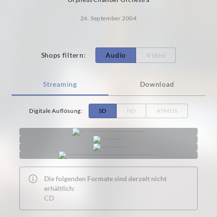
24. September 2004
Shops filtern
:
Audio
Video
Streaming
Download
Digitale Auflösung
:
SD
HD
ATMOS
Die folgenden Formate sind derzeit nicht
erhältlich:
CD