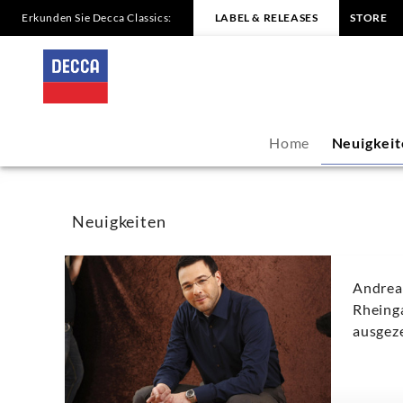
Erkunden Sie Decca Classics:
LABEL & RELEASES
STORE
Andreas
Scholl
-
Home
Neuigkeit
Neuigkeiten
|
Neuigkeiten
Decca
Andrea
Classics
Rheing
ausgez