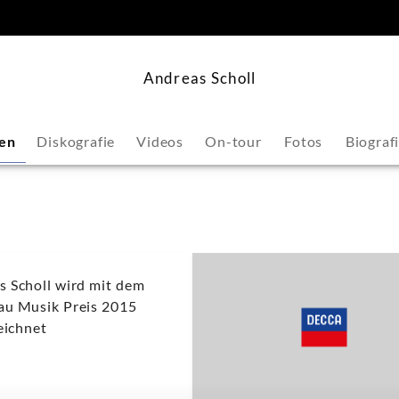
springen
Andreas Scholl
en
Diskografie
Videos
On-tour
Fotos
Biograf
s Scholl wird mit dem
au Musik Preis 2015
eichnet