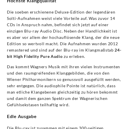
Höchste Klangqualität
Die soeben erschienene Deluxe-Edition der legendären
Solti-Aufnahmen weist viele Vorteile auf. Was zuvor 14
CDs in Anspruch nahm, befindet sich jetzt auf einer
einzigen Blu-ray Audio Disc. Neben der Handlichkeit ist
es aber vor allem der hochauflösende Klang, der die neue
Edition so wertvoll macht. Die Aufnahmen wurden 2012
remastered und sind auf der Blu-ray im Klangmaßstab
24-
bit High Fidelity Pure Audio
zu erleben.
Das kommt Wagners Musik mit ihren vielen Instrumenten
und den raumgreifenden Klanggebilden, die von den
Wiener Philharmonikern so genussvoll ausgefüllt werden,
sehr entgegen. Die audiophile Pointe ist natürlich, dass
man etliche Klangebenen gleichzeitig zu hören bekommt
und damit dem ganzen Spektrum der Wagnerischen
Gefühlsekstasen teilhaftig wird.
Edle Ausgabe
Die Blu-ray ist zusammen mit einem 300-seitigen