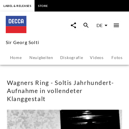
springen
LABEL & RELEASES
STORE
Wagners
Ring
DE
-
Sir Georg Solti
Soltis
Home
Neuigkeiten
Diskografie
Videos
Fotos
Jahrhundert-
Aufnahme
Wagners Ring - Soltis Jahrhundert-
Aufnahme in vollendeter
in
Klanggestalt
vollendeter
Klanggestalt