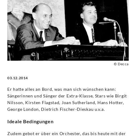
-
Sir
Georg
Solti
|
© Decca
03.12.2014
Decca
Er hatte alles an Bord, was man sich wünschen kann:
Classics
Sängerinnen und Sänger der Extra-Klasse, Stars wie Birgit
Nilsson, Kirsten Flagstad, Joan Sutherland, Hans Hotter,
George London, Dietrich Fischer-Dieskau u.v.a.
Ideale Bedingungen
Zudem gebot er über ein Orchester, das bis heute mit der