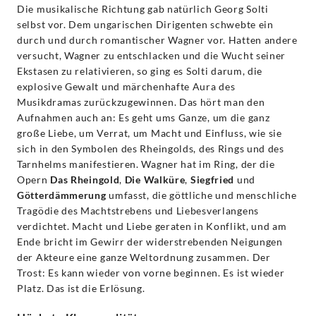
Die musikalische Richtung gab natürlich Georg Solti
selbst vor. Dem ungarischen Dirigenten schwebte ein
durch und durch romantischer Wagner vor. Hatten andere
versucht, Wagner zu entschlacken und die Wucht seiner
Ekstasen zu relativieren, so ging es Solti darum, die
explosive Gewalt und märchenhafte Aura des
Musikdramas zurückzugewinnen. Das hört man den
Aufnahmen auch an: Es geht ums Ganze, um die ganz
große Liebe, um Verrat, um Macht und Einfluss, wie sie
sich in den Symbolen des Rheingolds, des Rings und des
Tarnhelms manifestieren. Wagner hat im Ring, der die
Opern
Das Rheingold
,
Die Walküre
,
Siegfried
und
Götterdämmerung
umfasst, die göttliche und menschliche
Tragödie des Machtstrebens und Liebesverlangens
verdichtet. Macht und Liebe geraten in Konflikt, und am
Ende bricht im Gewirr der widerstrebenden Neigungen
der Akteure eine ganze Weltordnung zusammen. Der
Trost: Es kann wieder von vorne beginnen. Es ist wieder
Platz. Das ist die Erlösung.