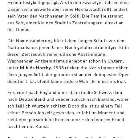
Heimatlosigkeit geprägt. Als in den zwanziger Jahren eine
Ungarisierungswelle über seine Heimatstadt rollt, ändert
sein Vater den Nachnamen in Solti. Die Familie stammt
aus Solt, einer kleinen Stadt in Zentralungarn, direkt an
der Donau.
Die Namensänderung bietet dem Jungen Schutz vor dem
Nationalismus jener Jahre. Noch gefahrenträchtiger ist in
dieser Zeit jedoch seine jüdische Abstammung.
Wachsenden Antisemitismus erlebt er schon in Ungarn,
unter
Miklós Horthy
, 1938 rücken die Nazis immer näher.
Dem jungen Solti, der gerade erst an der Budapester Oper
debütiert hat, bleibt keine andere Wahl. Er muss ins Exil.
Er siedelt nach England über, dann in die Schweiz, dann
nach Deutschland und wieder zurück nach England, wo er
schließlich Wurzeln schlägt. Doch die ist zu einem Teil
seiner Persönlichkeit geworden, er lebt im Moment und
zieht eine persönliche Konsequenz – den inneren Brand
löscht er mit Kunst.