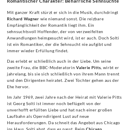
Romantischer Charakter: Beharrliche Sehnsüchte
Mit ganzer Kraft stürzt er sich in die Musik, durchdringt
Richard Wagner
wie niemand sonst. Die reizbare
Empfänglichkeit der Romantik liegt ihm. Ein
sehnsuchtsvoll Hoffender, der von verzweifelten
Anwandlungen heimgesucht wird, ist er auch. Doch Solti
ist ein Romantiker, der die Sehnsucht nie aufgibt und
immer wieder Erfüllung findet.
Das erlebt er schließlich auch in der Liebe. Um seine
zweite Frau, die BBC-Moderatorin
Valerie Pitts
, wirbt er
jahrelang, bis sie sich schließlich von ihrem Mann trennt
und den Dirigenten heiratet. Zwei Töchter gehen aus der
Ehe hervor.
Im Jahr 1969, zwei Jahre nach der Heirat mit Valerie Pitts
ist Georg Solti ist immer noch beflügelt von der
unverhofft erfüllten Liebe und hat nach einer großen
Laufbahn als Operndirigent Lust auf neue
Herausforderungen. Da schneit das Angebot aus Chicago
ins Haus. Solti ahnt, dass es passt. Beim
Chicago