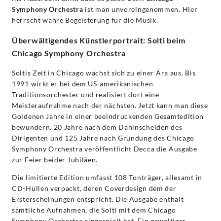
Symphony Orchestra
ist man unvoreingenommen. Hier
herrscht wahre Begeisterung für die Musik.
Überwältigendes Künstlerportrait: Solti beim
Chicago Symphony Orchestra
Soltis Zeit in Chicago wächst sich zu einer Ära aus. Bis
1991 wirkt er bei dem US-amerikanischen
Traditionsorchester und realisiert dort eine
Meisteraufnahme nach der nächsten. Jetzt kann man diese
Goldenen Jahre in einer beeindruckenden Gesamtedition
bewundern. 20 Jahre nach dem Dahinscheiden des
Dirigenten und 125 Jahre nach Gründung des Chicago
Symphony Orchestra veröffentlicht Decca die Ausgabe
zur Feier beider Jubiläen.
Die limitierte Edition umfasst 108 Tonträger, allesamt in
CD-Hüllen verpackt, deren Coverdesign dem der
Ersterscheinungen entspricht. Die Ausgabe enthält
sämtliche Aufnahmen, die Solti mit dem Chicago
Symphony Orchestra eingespielt hat. Ein gewaltiger