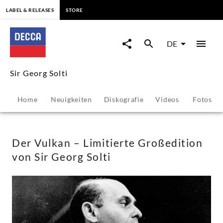
springen
LABEL & RELEASES
STORE
Der
Vulkan
DE
–
Sir Georg Solti
Limitierte
Home
Neuigkeiten
Diskografie
Videos
Fotos
Großedition
von
Der Vulkan – Limitierte Großedition
von Sir Georg Solti
Sir
Georg
Solti