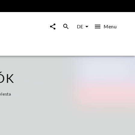
Menu
DE
ÓK
elesta