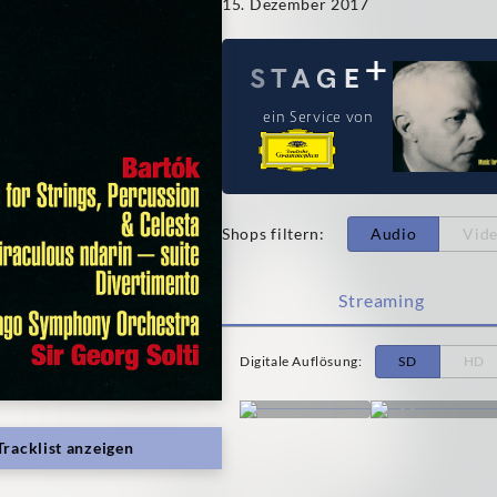
15. Dezember 2017
ein Service von
Shops filtern
:
Audio
Vid
Streaming
Digitale Auflösung
:
SD
HD
Tracklist anzeigen