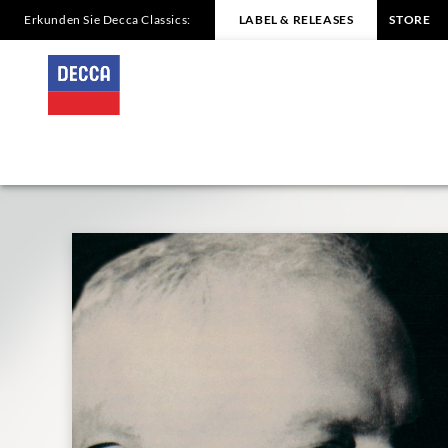
Erkunden Sie Decca Classics:
LABEL & RELEASES
STORE
BARTÓK
Music
for
Strings
/
Solti
|
Decca
Classics