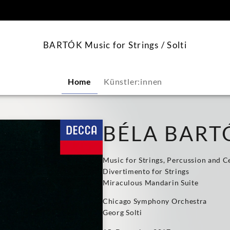
springen
BARTÓK Music for Strings / Solti
Home
Künstler:innen
BÉLA BART
Music for Strings, Percussion and C
Divertimento for Strings
Miraculous Mandarin Suite
Chicago Symphony Orchestra
Georg Solti