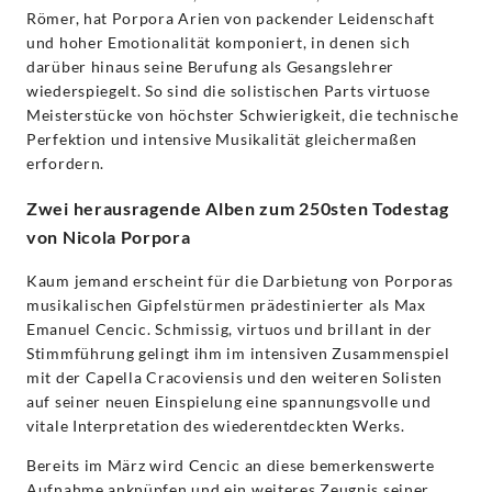
Römer, hat Porpora Arien von packender Leidenschaft
und hoher Emotionalität komponiert, in denen sich
darüber hinaus seine Berufung als Gesangslehrer
wiederspiegelt. So sind die solistischen Parts virtuose
Meisterstücke von höchster Schwierigkeit, die technische
Perfektion und intensive Musikalität gleichermaßen
erfordern.
Zwei herausragende Alben zum 250sten Todestag
von Nicola Porpora
Kaum jemand erscheint für die Darbietung von Porporas
musikalischen Gipfelstürmen prädestinierter als Max
Emanuel Cencic. Schmissig, virtuos und brillant in der
Stimmführung gelingt ihm im intensiven Zusammenspiel
mit der Capella Cracoviensis und den weiteren Solisten
auf seiner neuen Einspielung eine spannungsvolle und
vitale Interpretation des wiederentdeckten Werks.
Bereits im März wird Cencic an diese bemerkenswerte
Aufnahme anknüpfen und ein weiteres Zeugnis seiner