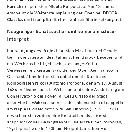
Classics
Barockkomponisten
Nicola Porpora
zu. Am 12. Januar
erscheint die Weltersteinspielung der Oper bei
DECCA
Classics
und trumpft mit einer wahren Starbesetzung auf.
Neugieriger Schatzsucher und kompromissloser
Interpret
Für sein jüngstes Projekt hat sich Max Emanuel Cencic
tief in die Literatur des italienischen Barock begeben und
ein Werk ans Licht gebracht, das lange Zeit in
Vergessenheit geraten war. Bei der Oper „Germanico in
Germania“ handelt es sich dabei um ein Stück des
Komponisten Nicola Antonio Porpora, der am 17. August
1686 in Neapel auf die Welt kam und seine Ausbildung am
Conservatorio dei Poveri di Gesù Cristo der Stadt
absolvierte. Während seiner Jahre als maestro di cappella
am Naples Conservatorio di San Onofrio (1715 – 1721)
erwarb er sich zudem eine Reputation als äußerst
anspruchsvoller Gesangslehrer. Die erste Oper Porporas,
“Agrippina”, wurde 1708 am Neapolitanischen Hof