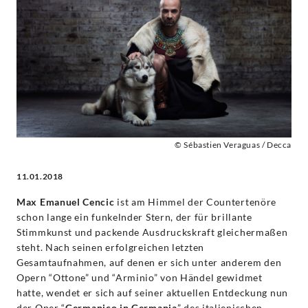
Cencic
singt
Porpora
-
Max
© Sébastien Veraguas / Decca
11.01.2018
Emanuel
Max Emanuel Cencic
ist am Himmel der Countertenöre
Cencic
schon lange ein funkelnder Stern, der für brillante
Stimmkunst und packende Ausdruckskraft gleichermaßen
|
steht. Nach seinen erfolgreichen letzten
Gesamtaufnahmen, auf denen er sich unter anderem den
Decca
Opern “Ottone” und “Arminio” von Händel gewidmet
hatte, wendet er sich auf seiner aktuellen Entdeckung nun
der Oper “
Germanico in Germania
” des italienischen