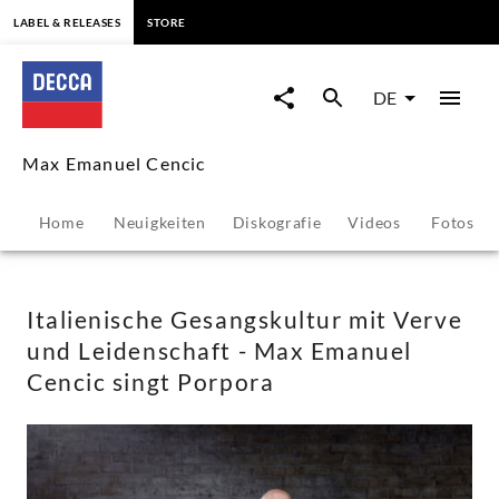
springen
LABEL & RELEASES
STORE
Italienische
Gesangskultur
DE
mit
Max Emanuel Cencic
Verve
Home
Neuigkeiten
Diskografie
Videos
Fotos
und
Leidenschaft
Italienische Gesangskultur mit Verve
und Leidenschaft - Max Emanuel
-
Cencic singt Porpora
Max
Emanuel