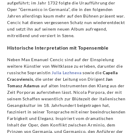
aufgeführt; im Jahr 1732 folgte die Uraufführung der
Oper “Germanico in Germania”, die in den folgenden
Jahren allerdings kaum mehr auf den Bühnen präsent war.
Cencic hat diesen vergessenen Schatz nun wiederentdeckt
und setzt ihn auf seinem neuen Album aufregend,
mitreißend und versiert in Szene.
Historische Interpretation mit Topensemble
Neben Max Emanuel Cencic sind auf der Einspielung
weitere Künstler von Weltklasse zu erleben, darunter die
russische Sopranistin
Julia Lezhneva
sowie die
Capella
Cracoviensis
, die unter der Leitung von Dirigent
Jan
Tomasz Adamus
auf alten Instrumenten den Klang aus der
Zeit Porporas auferstehen lässt. Nicola Porpora, der mit
seinem Schaffen wesentlich zur Blütezeit der italienischen
Gesangskultur im 18. Jahrhundert beigetragen hat,
fasziniert in seiner Tonsprache mit einer beeindruckenden
Farbigkeit und Eleganz. Inspiriert vom dramatischen
Inhalt der Oper, dem Konflikt zwischen Arminio, dem
Prinzen von Germania, und Germanico, den Anführer der