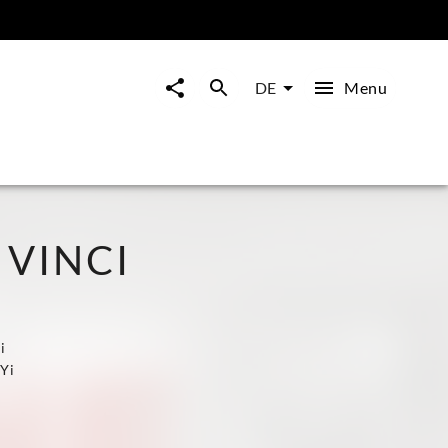
Menu
DE
VINCI
i
 Yi