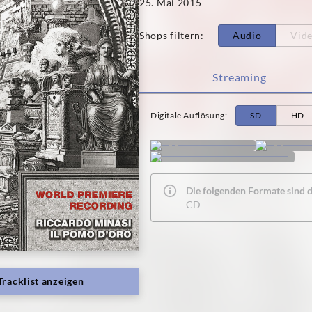
25. Mai 2015
Shops filtern
:
Audio
Vid
Streaming
Digitale Auflösung
:
SD
HD
Die folgenden Formate sind de
CD
Tracklist anzeigen