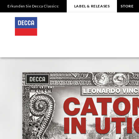
Erkunden Sie Decca Classics:
LABEL & RELEASES
STORE
VINCI
Catone
in
Utica
/
Cencic,
Fagioli
|
Decca