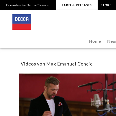
Erkunden Sie Decca Classics:
LABEL & RELEASES
STORE
Max
Emanuel
Cencic
Home
Neui
-
Videos
Videos von Max Emanuel Cencic
|
Decca
Classics