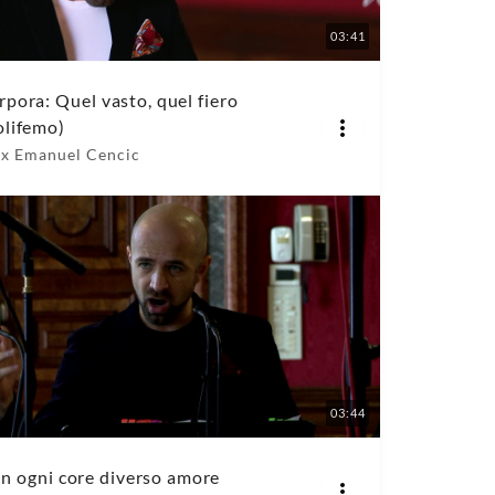
03:41
rpora: Quel vasto, quel fiero
olifemo)
x Emanuel Cencic
03:44
 in ogni core diverso amore