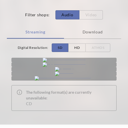
Filter shops
:
Audio
Video
Streaming
Download
Digital Resolution
:
SD
HD
ATMOS
The following format(s) are currently
unavailable:
CD