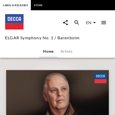
content
LABEL & RELEASES
STORE
ELGAR
Symphony
EN
No.
ELGAR Symphony No. 1 / Barenboim
1
Home
Artists
/
Barenboim
|
Decca
Classics