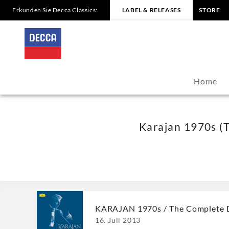
Erkunden Sie Decca Classics:
LABEL & RELEASES
STORE
Karajan
1970s
(Teaser)
Home
-
Herbert
Karajan 1970s (T
von
Karajan
|
KARAJAN 1970s / The Complete 
Decca
16. Juli 2013