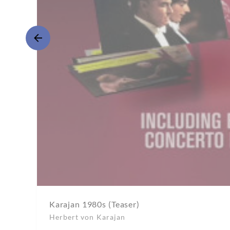
Karajan 1980s (Teaser)
Herbert von Karajan