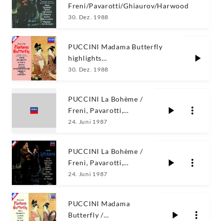
Freni/Pavarotti/Ghiaurov/Harwood
30. Dez. 1988
PUCCINI Madama Butterfly
highlights
Freni/Pavarotti/Ludwig/Kerns
30. Dez. 1988
PUCCINI La Bohème /
Freni, Pavarotti,
Karajan
24. Juni 1987
PUCCINI La Bohème /
Freni, Pavarotti,
Karajan
24. Juni 1987
PUCCINI Madama
Butterfly /