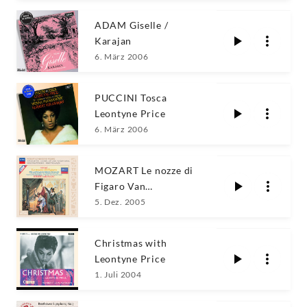
ADAM Giselle /
Karajan
6. März 2006
PUCCINI Tosca
Leontyne Price
6. März 2006
MOZART Le nozze di
Figaro Van
Dam/Cotrubas/Krause
5. Dez. 2005
Christmas with
Leontyne Price
1. Juli 2004