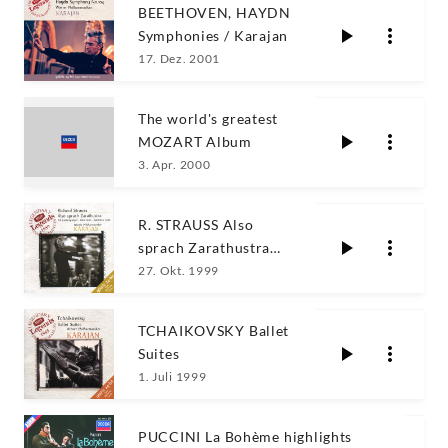
BEETHOVEN, HAYDN
Symphonies / Karajan
17. Dez. 2001
The world's greatest
MOZART Album
3. Apr. 2000
R. STRAUSS Also
sprach Zarathustra
Karajan
27. Okt. 1999
TCHAIKOVSKY Ballet
Suites
1. Juli 1999
PUCCINI La Bohème highlights