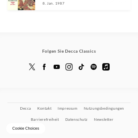
Freni,Pavarotti,Karajan
8. Jan. 1987
Folgen Sie Decca Classics
Decca
Kontakt
Impressum
Nutzungsbedingungen
Barrierefreiheit
Datenschutz
Newsletter
Cookie Choices