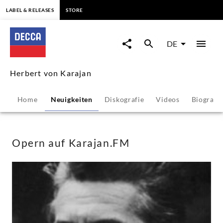
springen
LABEL & RELEASES
STORE
Opern
auf
DE
Karajan.FM
Herbert von Karajan
-
Home
Neuigkeiten
Diskografie
Videos
Biografie
Herbert
von
Opern auf Karajan.FM
Karajan
|
Decca