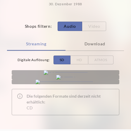
30. Dezember 1988
Shops filtern
:
Audio
Video
Streaming
Download
Digitale Auflösung
:
SD
HD
ATMOS
Die folgenden Formate sind derzeit nicht
erhältlich:
CD