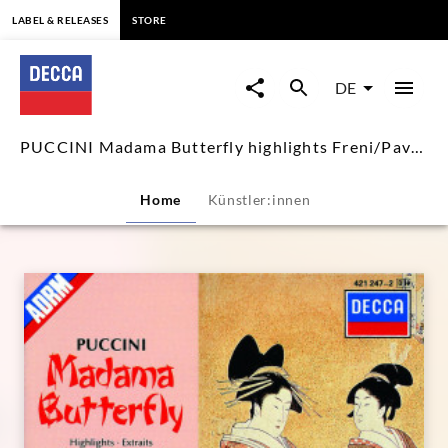
springen
LABEL & RELEASES
STORE
PUCCINI
Madama
DE
Butterfly
PUCCINI Madama Butterfly highlights Freni/Pavarotti/Ludwig/Kerns
highlights
Home
Künstler:innen
Freni/Pavarotti/Ludwig/Kerns
|
Decca
Classics