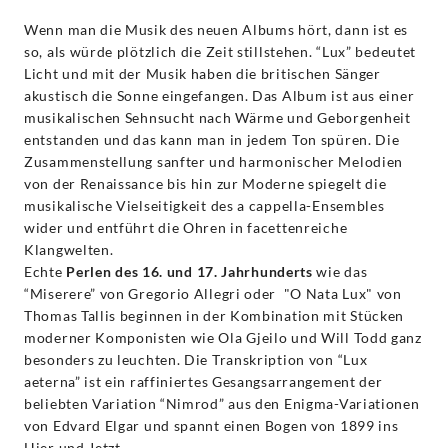
Wenn man die Musik des neuen Albums hört, dann ist es
so, als würde plötzlich die Zeit stillstehen. “Lux” bedeutet
Licht und mit der Musik haben die britischen Sänger
akustisch die Sonne eingefangen. Das Album ist aus einer
musikalischen Sehnsucht nach Wärme und Geborgenheit
entstanden und das kann man in jedem Ton spüren. Die
Zusammenstellung sanfter und harmonischer Melodien
von der Renaissance bis hin zur Moderne spiegelt die
musikalische Vielseitigkeit des a cappella-Ensembles
wider und entführt die Ohren in facettenreiche
Klangwelten.
Echte
Perlen des 16. und 17. Jahrhunderts
wie das
“Miserere” von Gregorio Allegri oder "O Nata Lux" von
Thomas Tallis beginnen in der Kombination mit Stücken
moderner Komponisten wie Ola Gjeilo und Will Todd ganz
besonders zu leuchten. Die Transkription von “Lux
aeterna” ist ein raffiniertes Gesangsarrangement der
beliebten Variation “Nimrod” aus den Enigma-Variationen
von Edvard Elgar und spannt einen Bogen von 1899 ins
Hier und Jetzt.