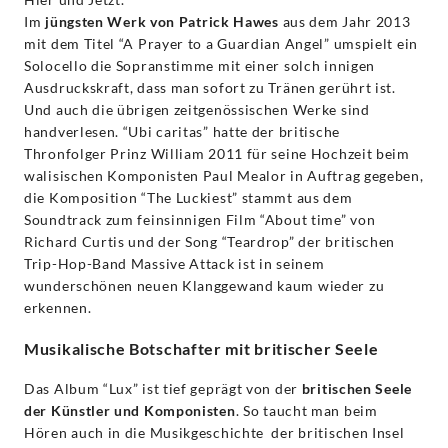
Im
jüngsten Werk von Patrick Hawes
aus dem Jahr 2013
mit dem Titel “A Prayer to a Guardian Angel” umspielt ein
Solocello die Sopranstimme mit einer solch innigen
Ausdruckskraft, dass man sofort zu Tränen gerührt ist.
Und auch die übrigen zeitgenössischen Werke sind
handverlesen. “Ubi caritas” hatte der britische
Thronfolger Prinz William 2011 für seine Hochzeit beim
walisischen Komponisten Paul Mealor in Auftrag gegeben,
die Komposition “The Luckiest” stammt aus dem
Soundtrack zum feinsinnigen Film “About time” von
Richard Curtis und der Song “Teardrop” der britischen
Trip-Hop-Band Massive Attack ist in seinem
wunderschönen neuen Klanggewand kaum wieder zu
erkennen.
Musikalische Botschafter mit britischer Seele
Das Album “Lux” ist tief geprägt von der
britischen Seele
der Künstler und Komponisten
. So taucht man beim
Hören auch in die Musikgeschichte der britischen Insel