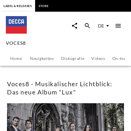
springen
LABEL & RELEASES
STORE
Voces8
-
DE
Musikalischer
VOCES8
Lichtblick:
Home
Neuigkeiten
Diskografie
Videos
On-tour
Das
neue
Voces8 - Musikalischer Lichtblick:
Das neue Album "Lux"
Album
"Lux"
-