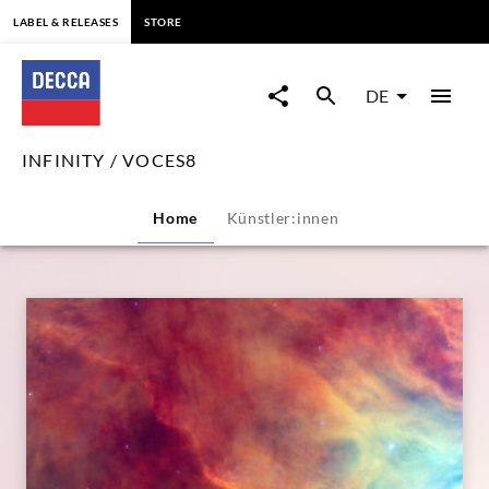
springen
LABEL & RELEASES
STORE
INFINITY
/
DE
VOCES8
INFINITY / VOCES8
|
Home
Künstler:innen
Decca
Classics