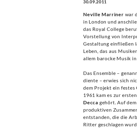
30.09.2011
Neville Marriner
war d
in London und anschlie
das Royal College beru
Vorstellung von Interp
Gestaltung einfließen 
Leben, das aus Musike
allem barocke Musik in
Das Ensemble – genan
diente – erwies sich nic
dem Projekt ein festes
1961 kam es zur erste
Decca
gehört. Auf dem
produktiven Zusammena
entstanden, die die Ar
Ritter geschlagen wur