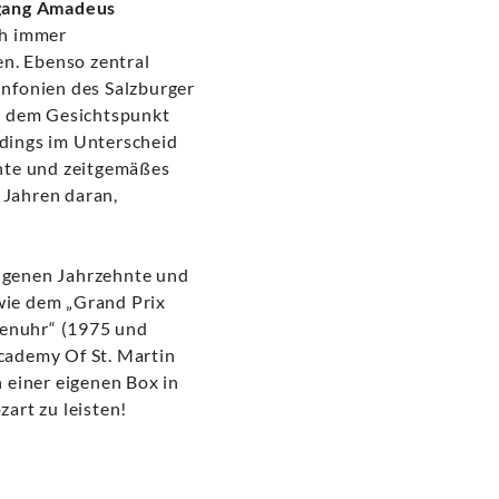
gang Amadeus
ch immer
en. Ebenso zentral
nfonien des Salzburger
er dem Gesichtspunkt
rdings im Unterscheid
ente und zeitgemäßes
 Jahren daran,
ngenen Jahrzehnte und
 wie dem „Grand Prix
tenuhr“ (1975 und
cademy Of St. Martin
n einer eigenen Box in
art zu leisten!