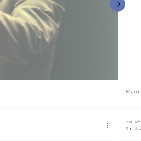
Marri
vor 14
Sir Ne