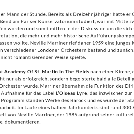
er Mann der Stunde. Bereits als Dreizehnjähriger hatte er
ßend am Pariser Konservatorium studiert, war mit Mitte zw
fen worden und somit mitten in der Diskussion um die sic
retation, die mehr und mehr historische Aufführungskompo
lassen wollte. Neville Marriner rief daher 1959 eine junge
rn verschiedener Londoner Orchestern bestand und zunäch
 nicht romantisierender Weise spielte.
nt
Academy Of St. Martin In The Fields
nach einer Kirche,
ht nur als erfolgreich, sondern begeisterte bald alle Beteili
 Orchester wurde. Marriner übernahm die Funktion des Dir
n Aufnahme für das Label
L’Oiseau Lyre
, das inzwischen zur
 Programm standen Werke des Barock und es wurde der Sta
rbeit. Im Laufe eines halben Jahrhunderts sind rund 30
beit von Neville Marriner, der 1985 aufgrund seiner kulture
de, dokumentieren.