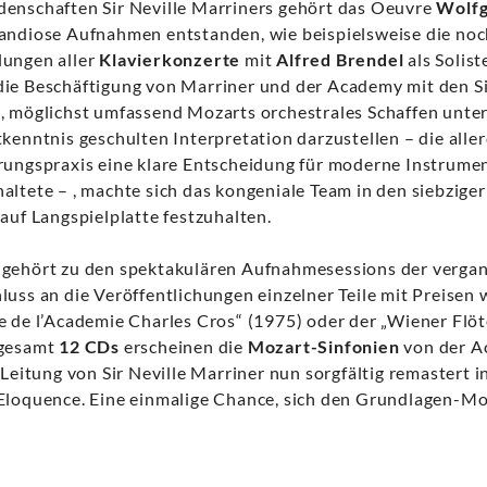
denschaften Sir Neville Marriners gehört das Oeuvre
Wolf
grandiose Aufnahmen entstanden, wie beispielsweise die no
lungen aller
Klavierkonzerte
mit
Alfred Brendel
als Solist
ie Beschäftigung von Marriner und der Academy mit den Si
n, möglichst umfassend Mozarts orchestrales Schaffen unt
tkenntnis geschulten Interpretation darzustellen – die alle
hrungspraxis eine klare Entscheidung für moderne Instrum
altete – , machte sich das kongeniale Team in den siebziger
auf Langspielplatte festzuhalten.
 gehört zu den spektakulären Aufnahmesessions der verga
luss an die Veröffentlichungen einzelner Teile mit Preisen
e de l’Academie Charles Cros“ (1975) oder der „Wiener Flö
sgesamt
12 CDs
erscheinen die
Mozart-Sinfonien
von der A
 Leitung von Sir Neville Marriner nun sorgfältig remastert i
Eloquence. Eine einmalige Chance, sich den Grundlagen-Moz