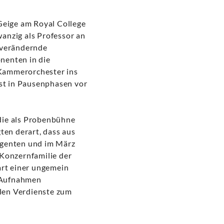
 Geige am Royal College
anzig als Professor an
h verändernde
nenten in die
s Kammerorchester ins
st in Pausenphasen vor
 die als Probenbühne
gten derart, dass aus
igenten und im März
 Konzernfamilie der
rt einer ungemein
0 Aufnahmen
llen Verdienste zum