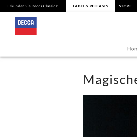
Erkunden Sie Decca Classics:
LABEL & RELEASES
STORE
Magischer
Mozart
-
Ho
Sir
Neville
Magisch
Marriner
|
Decca
Classics