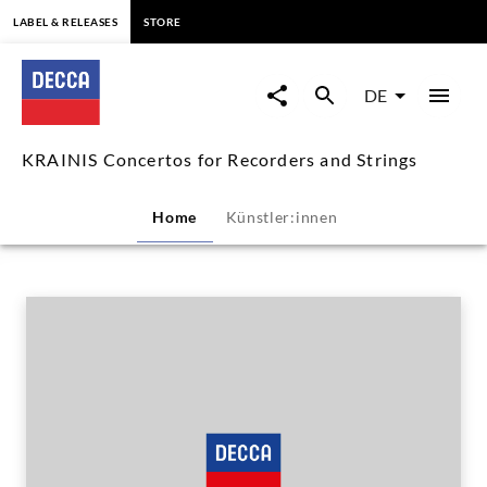
springen
LABEL & RELEASES
STORE
KRAINIS
Concertos
DE
for
KRAINIS Concertos for Recorders and Strings
Recorders
Home
Künstler:innen
and
Strings
|
Decca
Classics