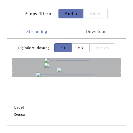
Shops filtern
:
Audio
Video
Streaming
Download
Digitale Auflösung
:
SD
HD
ATMOS
Label
Decca