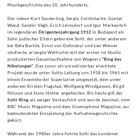
Musikgeschichte des 20. Jahrhunderts.
Der neben Kurt Sanderling, Sergiu Celibidache, Günter
Wand, Sandór Végh, Erich Leinsdorf und Igor Markevitch
im legendären
Dirigentenjahrgang 1912
in Budapest als
Sohn jüdischer Eltern geborene Solti, der unter anderem
bei Béla Bartók, Ernst von Dohnányi und Leó Weiner
studierte, erlangte Weltruhm mit der ersten im Studio
produzierten Gesamtaufnahme von Wagners
“Ring des
Nibelungen”
. Das zuvor als unrealisierbar erachtete
Projekt wurde unter Soltis Leitung von 1958 bis 1965 mit
einem Ensemble der Superlative umgesetzt, dem unter
anderem Kirsten Flagstad, Wolfgang Windgassen, Birgit
Nilsson und Hans Hotter angehörten. Bis heute gilt der
Solti-Ring
als ewiger Verkaufshit und wurde zweimal, vom
BBC Music Magazine und dem Gramophone Magazine, zur
bedeutendsten Einspielung der Aufnahmegeschichte
gekürt.
Während der 1960er Jahre führte Solti das Londoner