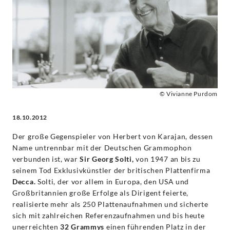
Georg
Solti
-
Sir
© Vivianne Purdom
Georg
18.10.2012
Solti
Der große Gegenspieler von Herbert von Karajan, dessen
Name untrennbar mit der Deutschen Grammophon
|
verbunden ist, war
Sir Georg Solti,
von 1947 an bis zu
seinem Tod Exklusivkünstler der britischen Plattenfirma
Decca.
Solti, der vor allem in Europa, den USA und
Decca
Großbritannien große Erfolge als Dirigent feierte,
realisierte mehr als 250 Plattenaufnahmen und sicherte
Classics
sich mit zahlreichen Referenzaufnahmen und bis heute
unerreichten
32 Grammys
einen führenden Platz in der