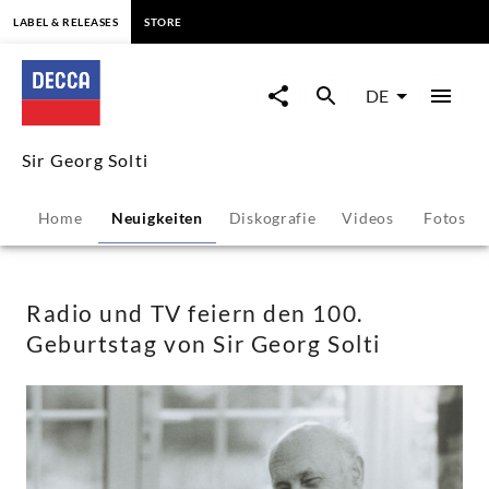
springen
LABEL & RELEASES
STORE
Radio
und
DE
TV
Sir Georg Solti
feiern
Home
Neuigkeiten
Diskografie
Videos
Fotos
den
100.
Radio und TV feiern den 100.
Geburtstag von Sir Georg Solti
Geburtstag
von
Sir