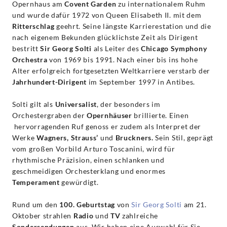
Opernhaus am
Covent Garden
zu internationalem Ruhm
und wurde dafür 1972 von Queen Elisabeth II. mit dem
Ritterschlag
geehrt. Seine längste Karrierestation und die
nach eigenem Bekunden glücklichste Zeit als Dirigent
bestritt
Sir Georg Solti
als Leiter des
Chicago Symphony
Orchestra
von 1969 bis 1991. Nach einer bis ins hohe
Alter erfolgreich fortgesetzten Weltkarriere verstarb der
Jahrhundert-Dirigent
im September 1997 in Antibes.
Solti gilt als
Universalist
, der besonders im
Orchestergraben der
Opernhäuser
brillierte. Einen
hervorragenden Ruf genoss er zudem als Interpret der
Werke
Wagners, Strauss’
und
Bruckners.
Sein Stil, geprägt
vom großen Vorbild Arturo Toscanini, wird für
rhythmische Präzision, einen schlanken und
geschmeidigen Orchesterklang und enormes
Temperament
gewürdigt.
Rund um den
100. Geburtstag
von
Sir Georg Solti
am 21.
Oktober strahlen
Radio
und
TV
zahlreiche
Sondersendungen
aus. Wir haben eine Auswahl für Sie