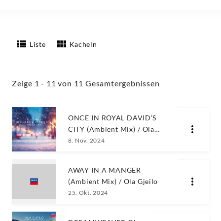
Liste
Kacheln
Zeige 1 - 11 von 11 Gesamtergebnissen
ONCE IN ROYAL DAVID’S
CITY (Ambient Mix) / Ola
Gjeilo
8. Nov. 2024
AWAY IN A MANGER
(Ambient Mix) / Ola Gjeilo
25. Okt. 2024