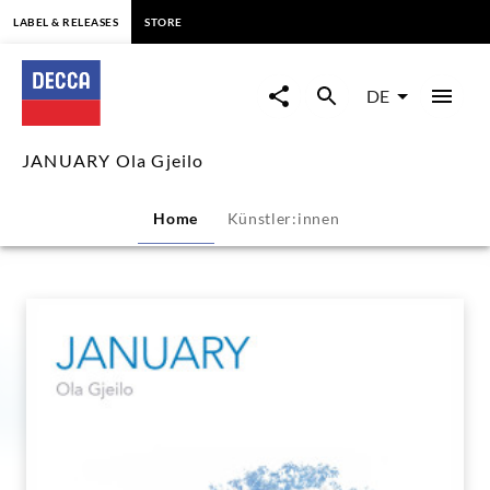
springen
LABEL & RELEASES
STORE
JANUARY
Ola
DE
Gjeilo
JANUARY Ola Gjeilo
|
Home
Künstler:innen
Decca
Classics