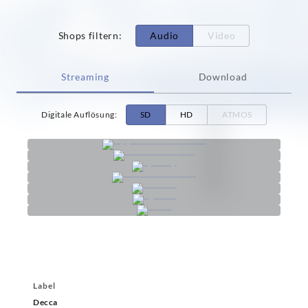
Shops filtern
:
Audio
Video
Streaming
Download
Digitale Auflösung
:
SD
HD
ATMOS
Label
Decca