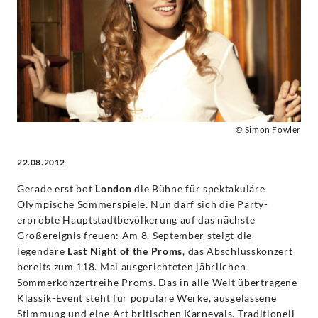
Joseph
Calleja
-
Nicola
© Simon Fowler
Benedetti
22.08.2012
|
Gerade erst bot
London
die Bühne für spektakuläre
Olympische Sommerspiele. Nun darf sich die Party-
Decca
erprobte Hauptstadtbevölkerung auf das nächste
Großereignis freuen: Am 8. September steigt die
legendäre
Last Night of the Proms
, das Abschlusskonzert
Classics
bereits zum 118. Mal ausgerichteten jährlichen
Sommerkonzertreihe Proms. Das in alle Welt übertragene
Klassik-Event steht für populäre Werke, ausgelassene
Stimmung und eine Art britischen Karnevals. Traditionell