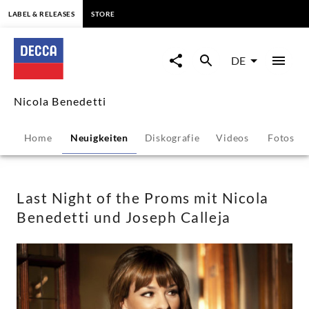
springen
LABEL & RELEASES
STORE
Last
Night
DE
of
Nicola Benedetti
the
Home
Neuigkeiten
Diskografie
Videos
Fotos
Proms
mit
Last Night of the Proms mit Nicola
Benedetti und Joseph Calleja
Nicola
Benedetti
und