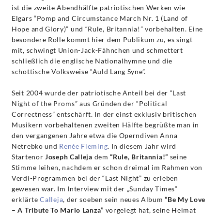
ist die zweite Abendhälfte patriotischen Werken wie
Elgars “Pomp and Circumstance March Nr. 1 (Land of
Hope and Glory)” und “Rule, Britannia!” vorbehalten. Eine
besondere Rolle kommt hier dem Publikum zu, es singt
mit, schwingt Union-Jack-Fähnchen und schmettert
schließlich die englische Nationalhymne und die
schottische Volksweise “Auld Lang Syne”.
Seit 2004 wurde der patriotische Anteil bei der “Last
Night of the Proms” aus Gründen der “Political
Correctness” entschärft. In der einst exklusiv britischen
Musikern vorbehaltenen zweiten Hälfte begrüßte man in
den vergangenen Jahre etwa die Operndiven Anna
Netrebko und
Renée Fleming
. In diesem Jahr wird
Startenor
Joseph Calleja
dem
“Rule, Britannia!”
seine
Stimme leihen, nachdem er schon dreimal im Rahmen von
Verdi-Programmen bei der “Last Night” zu erleben
gewesen war. Im Interview mit der „Sunday Times“
erklärte
Calleja
, der soeben sein neues Album
“Be My Love
– A Tribute To Mario Lanza”
vorgelegt hat, seine Heimat