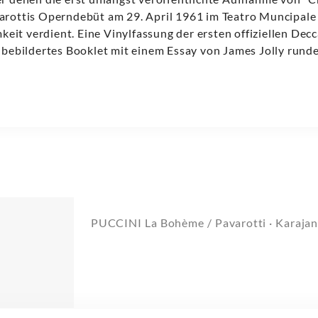
arottis Operndebüt am 29. April 1961 im Teatro Muncipale 
it verdient. Eine Vinylfassung der ersten offiziellen De
h bebildertes Booklet mit einem Essay von James Jolly rund
PUCCINI La Bohème / Pavarotti · Karaja