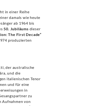
ht in einer Reihe
 einer damals wie heute
sänger ab 1964 bis
es
50. Jubiläums
dieser
tion: The First Decade”
 1974 produzierten
i, der australische
ära, und die
en italienischen Tenor
men und für eine
nterweisungen in
r Gesangspartner zu
en Aufnahmen von