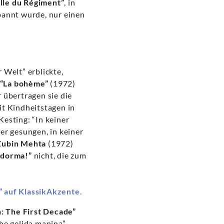
ille du Régiment”
, in
bannt wurde, nur einen
r Welt” erblickte,
“La bohème”
(1972)
r übertragen sie die
eit Kindheitstagen in
esting: “In keiner
er gesungen, in keiner
Zubin Mehta
(1972)
 dorma!”
nicht, die zum
” auf KlassikAkzente.
n: The First Decade”
he gelida manina”,