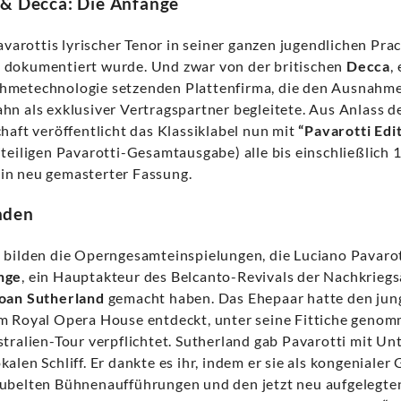
 & Decca: Die Anfänge
Pavarottis lyrischer Tenor in seiner ganzen jugendlichen Prac
 dokumentiert wurde. Und zwar von der britischen
Decca
,
hmetechnologie setzenden Plattenfirma, die den Ausnahme
hn als exklusiver Vertragspartner begleitete. Aus Anlass d
haft veröffentlicht das Klassiklabel nun mit
“Pavarotti Edi
iteiligen Pavarotti-Gesamtausgabe) alle bis einschließlich
in neu gemasterter Fassung.
nden
 bilden die Operngesamteinspielungen, die Luciano Pavarott
nge
, ein Hauptakteur des Belcanto-Revivals der Nachkriegs
oan Sutherland
gemacht haben. Das Ehepaar hatte den jung
m Royal Opera House entdeckt, unter seine Fittiche genom
stralien-Tour verpflichtet. Sutherland gab Pavarotti mit U
alen Schliff. Er dankte es ihr, indem er sie als kongeniale
jubelten Bühnenaufführungen und den jetzt neu aufgelegt