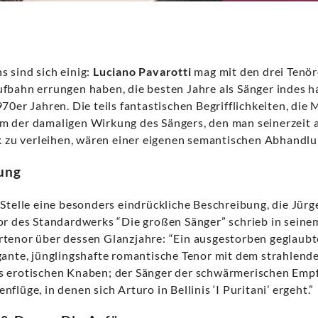
 sind sich einig:
Luciano Pavarotti
mag mit den drei Tenö
fbahn errungen haben, die besten Jahre als Sänger indes ha
70er Jahren. Die teils fantastischen Begrifflichkeiten, die
 der damaligen Wirkung des Sängers, den man seinerzeit a
ck zu verleihen, wären einer eigenen semantischen Abhandlu
nung
 Stelle eine besonders eindrückliche Beschreibung, die Jürg
or des Standardwerks “Die großen Sänger” schrieb in sein
rtenor über dessen Glanzjahre: “Ein ausgestorben geglaub
gante, jünglingshafte romantische Tenor mit dem strahlend
s erotischen Knaben; der Sänger der schwärmerischen Emp
flüge, in denen sich Arturo in Bellinis ‘I Puritani’ ergeht.”