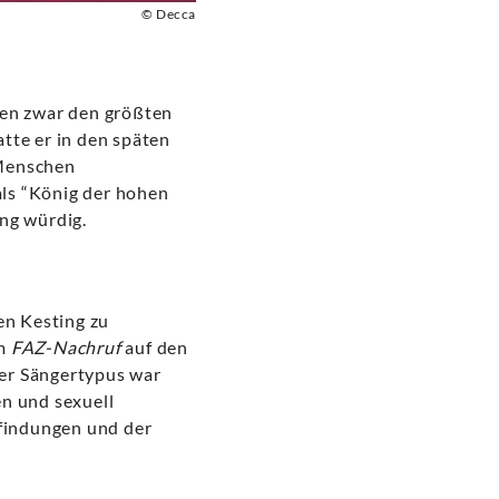
© Decca
ren zwar den größten
tte er in den späten
 Menschen
ls “König der hohen
ng würdig.
en Kesting zu
em
FAZ-Nachruf
auf den
ter Sängertypus war
en und sexuell
findungen und der