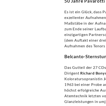
50 Jahre Pavarotti
Es ist ein Glück, dass 
exzellenter Aufnahmen
Maßstäbe in der Aufna
zum Ende seiner Laufba
einzigartigen Partnersc
(dem Auftakt einer dre
Aufnahmen des Tenors 
Belcanto-Sternstu
Das Gutteil der 27 CDs
Dirigent
Richard Bony
Koloratursopranistin
J
1963 bei einer Probe a
höchst erfolgreiche Au
Atemtechnik letzten vok
Glanzleistungen in um