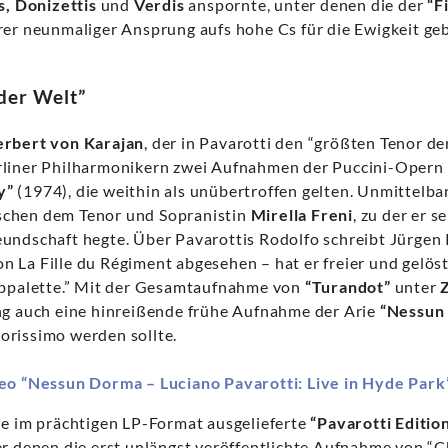
is, Donizettis
und
Verdis
anspornte, unter denen die der
“F
rer neunmaliger Ansprung aufs hohe Cs für die Ewigkeit ge
der Welt”
rbert von Karajan
, der in Pavarotti den “größten Tenor de
rliner Philharmonikern zwei Aufnahmen der Puccini-Opern
y”
(1974), die weithin als unübertroffen gelten. Unmittelba
chen dem Tenor und Sopranistin
Mirella Freni
, zu der er s
undschaft hegte. Über Pavarottis Rodolfo schreibt Jürgen K
 La Fille du Régiment abgesehen – hat er freier und gelöst
arbpalette.” Mit der Gesamtaufnahme von
“Turandot”
unter
ng auch eine hinreißende frühe Aufnahme der Arie
“Nessun
orissimo werden sollte.
deo “Nessun Dorma – Luciano Pavarotti: Live in Hyde Park
ie im prächtigen LP-Format ausgelieferte
“Pavarotti Editio
er denen die erst unlängst veröffentlichte Aufnahme von “C