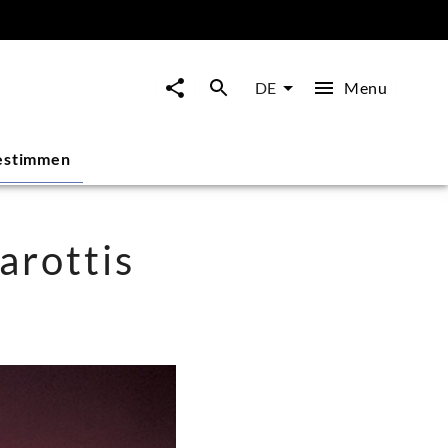
Menu
DE
estimmen
arottis