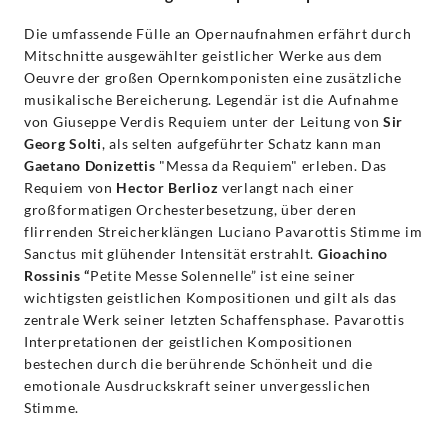
Die umfassende Fülle an Opernaufnahmen erfährt durch
Mitschnitte ausgewählter geistlicher Werke aus dem
Oeuvre der großen Opernkomponisten eine zusätzliche
musikalische Bereicherung. Legendär ist die Aufnahme
von Giuseppe Verdis Requiem unter der Leitung von
Sir
Georg Solti
, als selten aufgeführter Schatz kann man
Gaetano Donizettis
"Messa da Requiem" erleben. Das
Requiem von
Hector Berlioz
verlangt nach einer
großformatigen Orchesterbesetzung, über deren
flirrenden Streicherklängen Luciano Pavarottis Stimme im
Sanctus mit glühender Intensität erstrahlt.
Gioachino
Rossinis “
Petite Messe Solennelle” ist eine seiner
wichtigsten geistlichen Kompositionen und gilt als das
zentrale Werk seiner letzten Schaffensphase. Pavarottis
Interpretationen der geistlichen Kompositionen
bestechen durch die berührende Schönheit und die
emotionale Ausdruckskraft seiner unvergesslichen
Stimme.