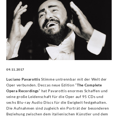
das
Bühnenwerk
des
berühmtesten
Tenor
unserer
09.11.2017
Luciano Pavarottis
Stimme untrennbar mit der Welt der
Zeit
Oper verbunden. Deccas neue Edition “
The Complete
Opera Recordings
” hat Pavarottis enormes Schaffen und
-
seine große Leidenschaft für die Oper auf 95 CDs und
sechs Blu-ray Audio Discs für die Ewigkeit festgehalten.
Luciano
Die Aufnahmen sind zugleich ein Porträt der besonderen
Beziehung zwischen dem italienischen Künstler und dem