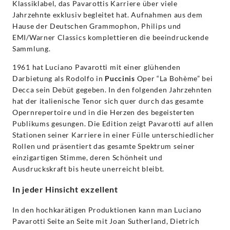
Pavarotti
Klassiklabel, das Pavarottis Karriere über viele
Jahrzehnte exklusiv begleitet hat. Aufnahmen aus dem
|
Hause der Deutschen Grammophon, Philips und
EMI/Warner Classics komplettieren die beeindruckende
Sammlung.
Decca
1961 hat Luciano Pavarotti mit einer glühenden
Classics
Darbietung als Rodolfo in
Puccinis
Oper “La Bohème” bei
Decca sein Debüt gegeben. In den folgenden Jahrzehnten
hat der italienische Tenor sich quer durch das gesamte
Opernrepertoire und in die Herzen des begeisterten
Publikums gesungen. Die Edition zeigt Pavarotti auf allen
Stationen seiner Karriere in einer Fülle unterschiedlicher
Rollen und präsentiert das gesamte Spektrum seiner
einzigartigen Stimme, deren Schönheit und
Ausdruckskraft bis heute unerreicht bleibt.
In jeder Hinsicht exzellent
In den hochkarätigen Produktionen kann man Luciano
Pavarotti Seite an Seite mit Joan Sutherland, Dietrich