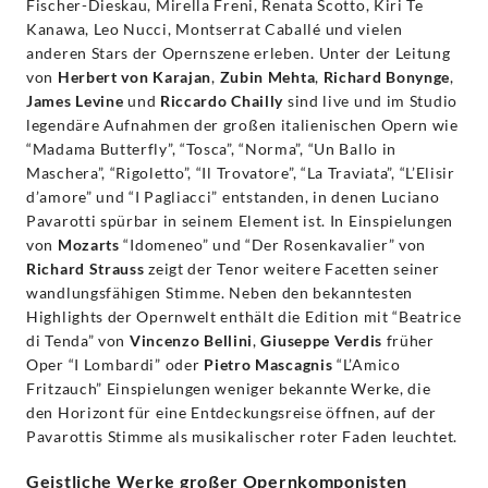
Fischer-Dieskau, Mirella Freni, Renata Scotto, Kiri Te
Kanawa, Leo Nucci, Montserrat Caballé und vielen
anderen Stars der Opernszene erleben. Unter der Leitung
von
Herbert von Karajan
,
Zubin Mehta
,
Richard Bonynge
,
James Levine
und
Riccardo Chailly
sind live und im Studio
legendäre Aufnahmen der großen italienischen Opern wie
“Madama Butterfly”, “Tosca”, “Norma”, “Un Ballo in
Maschera”, “Rigoletto”, “Il Trovatore”, “La Traviata”, “L’Elisir
d’amore” und “I Pagliacci” entstanden, in denen Luciano
Pavarotti spürbar in seinem Element ist. In Einspielungen
von
Mozarts
“Idomeneo” und “Der Rosenkavalier” von
Richard Strauss
zeigt der Tenor weitere Facetten seiner
wandlungsfähigen Stimme. Neben den bekanntesten
Highlights der Opernwelt enthält die Edition mit “Beatrice
di Tenda” von
Vincenzo Bellini
,
Giuseppe Verdis
früher
Oper “I Lombardi” oder
Pietro Mascagnis
“L’Amico
Fritzauch” Einspielungen weniger bekannte Werke, die
den Horizont für eine Entdeckungsreise öffnen, auf der
Pavarottis Stimme als musikalischer roter Faden leuchtet.
Geistliche Werke großer Opernkomponisten