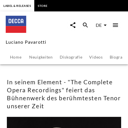
springen
LABEL & RELEASES
STORE
In
seinem
DE
Element
Luciano Pavarotti
-
Home
Neuigkeiten
Diskografie
Videos
Biografie
"The
Complete
In seinem Element - "The Complete
Opera Recordings" feiert das
Opera
Bühnenwerk des berühmtesten Tenor
unserer Zeit
Recordings"
feiert