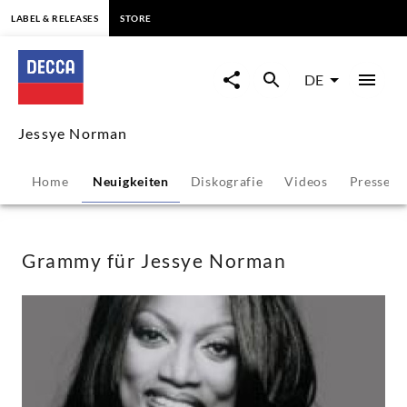
springen
LABEL & RELEASES
STORE
Grammy
für
DE
Jessye
Jessye Norman
Norman
Home
Neuigkeiten
Diskografie
Videos
Presses
-
Jessye
Grammy für Jessye Norman
Norman
|
Decca