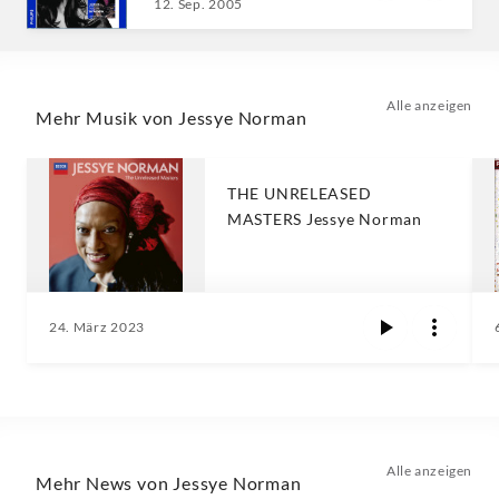
JESSYE NORMAN
12. Sep. 2005
Alle anzeigen
Mehr Musik von Jessye Norman
THE UNRELEASED
MASTERS Jessye Norman
24. März 2023
Alle anzeigen
Mehr News von Jessye Norman