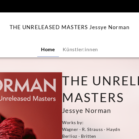
springen
THE UNRELEASED MASTERS Jessye Norman
Home
Künstler:innen
THE UNREL
MASTERS
Jessye Norman
Works by:
Wagner · R. Strauss · Haydn
Berlioz · Britten