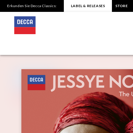
Erkunden Sie Decca Classics:
LABEL & RELEASES
STORE
THE
UNRELEASED
MASTERS
Jessye
Norman
|
Decca
Classics