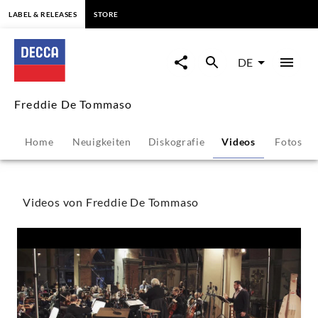
springen
LABEL & RELEASES
STORE
Freddie
De
DE
Tommaso
Freddie De Tommaso
-
Home
Neuigkeiten
Diskografie
Videos
Fotos
Videos
|
Videos von Freddie De Tommaso
Decca
Classics