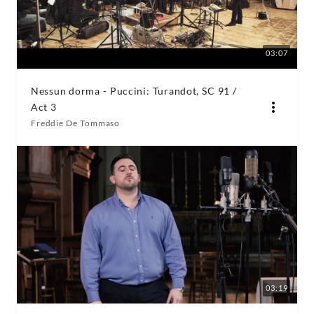
03:07
Nessun dorma - Puccini: Turandot, SC 91 /
Act 3
Freddie De Tommaso
03:19