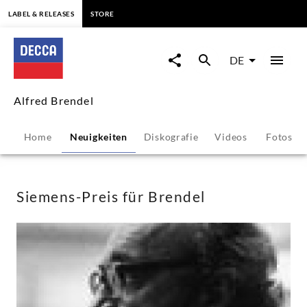
springen
LABEL & RELEASES
STORE
Siemens-
Preis
DE
für
Alfred Brendel
Brendel
Home
Neuigkeiten
Diskografie
Videos
Fotos
-
Alfred
Siemens-Preis für Brendel
Brendel
|
Decca