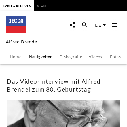
springen
LABEL & RELEASES
STORE
Das
Video-
DE
Interview
Alfred Brendel
mit
Home
Neuigkeiten
Diskografie
Videos
Fotos
Alfred
Brendel
Das Video-Interview mit Alfred
Brendel zum 80. Geburtstag
zum
80.
Geburtstag