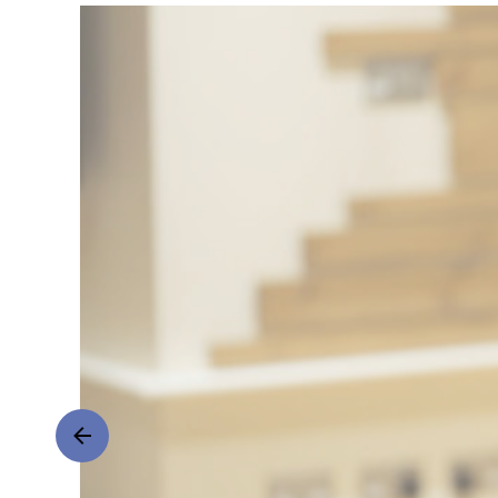
Whittingham
|
Decca
Classics