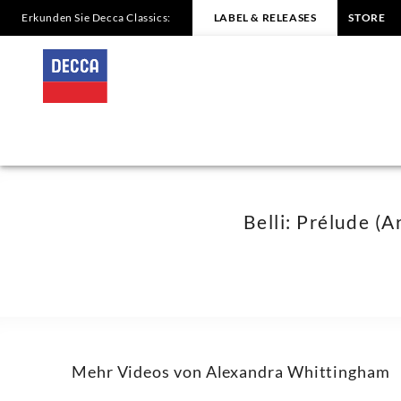
Erkunden Sie Decca Classics:
LABEL & RELEASES
STORE
Belli:
Prélude
(Arr.
Lewin
for
Belli: Prélude (A
2
Guitars)
-
Mehr Videos von Alexandra Whittingham
Alexandra