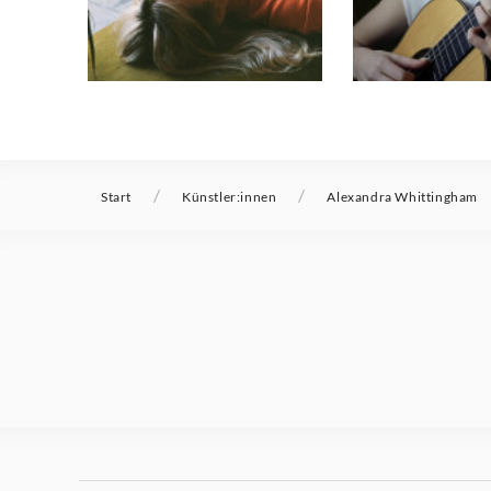
/
/
Start
Künstler:innen
Alexandra Whittingham