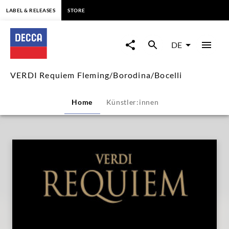
springen
LABEL & RELEASES
STORE
VERDI
Requiem
DE
Fleming/Borodina/Bocelli
VERDI Requiem Fleming/Borodina/Bocelli
|
Home
Künstler:innen
Decca
Classics