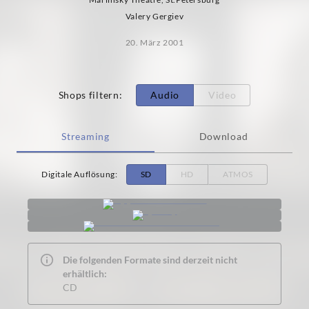
Valery Gergiev
20. März 2001
Shops filtern
:
Audio
Video
Streaming
Download
Digitale Auflösung
:
SD
HD
ATMOS
Die folgenden Formate sind derzeit nicht
erhältlich:
CD