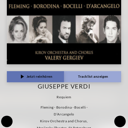
Jetzt reinhören
Tracklist anzeigen
GIUSEPPE VERDI
Requiem
Fleming · Borodina · Bocelli ·
D’Arcangelo
Kirov Orchestra and Chorus,
Mariinsky Theatre, St.Petersburg