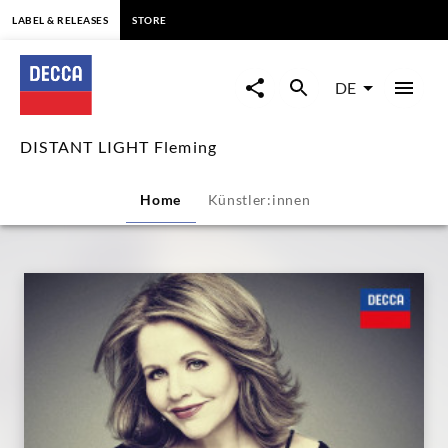
springen
LABEL & RELEASES
STORE
DISTANT
LIGHT
DE
Fleming
DISTANT LIGHT Fleming
|
Home
Künstler:innen
Decca
Classics