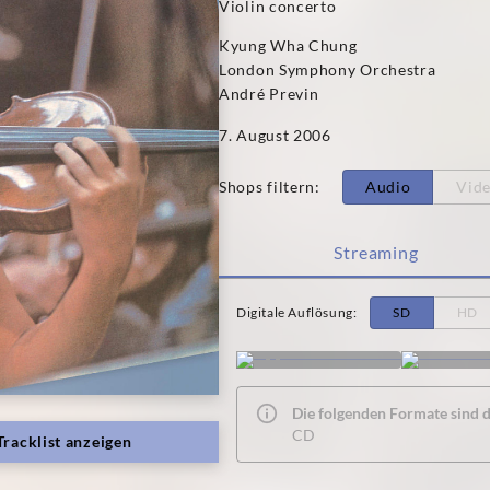
Violin concerto
Kyung Wha Chung
London Symphony Orchestra
André Previn
7. August 2006
Shops filtern
:
Audio
Vid
Streaming
Digitale Auflösung
:
SD
HD
Die folgenden Formate sind de
CD
Tracklist anzeigen