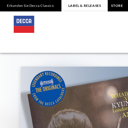
Erkunden Sie Decca Classics:
LABEL & RELEASES
STORE
SIBELIUS,
TCHAIKOVSKY
Violin
concertos
/
Chung
|
Decca
Classics