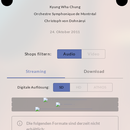
Kyung Wha Chung
Orchestre Symphonique de Montréal
Christoph von Dohnányi
24. Oktober 2011
Shops filtern
:
Audio
Video
Streaming
Download
Digitale Auflösung
:
SD
HD
ATMOS
Die folgenden Formate sind derzeit nicht
erhältlich: