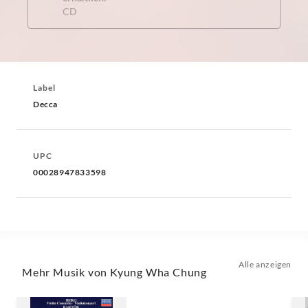
CD
Label
Decca
UPC
00028947833598
Alle anzeigen
Mehr Musik von Kyung Wha Chung