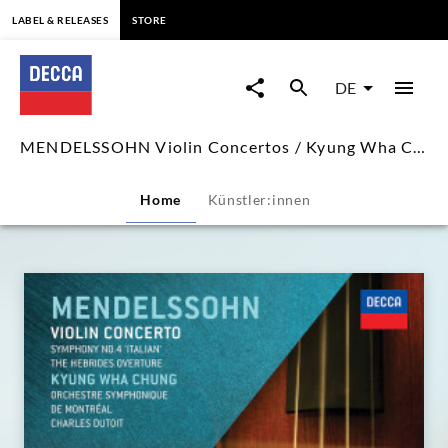
springen
LABEL & RELEASES
STORE
MENDELSSOHN
Violin
DE
Concertos
MENDELSSOHN Violin Concertos / Kyung Wha Chung
/
Home
Künstler:innen
Kyung
Wha
Chung
|
Decca