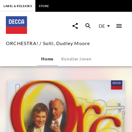
springen
LABEL & RELEASES
STORE
ORCHESTRA!
/
DE
Solti,
ORCHESTRA! / Solti, Dudley Moore
Dudley
Home
Künstler:innen
Moore
|
Decca
Classics