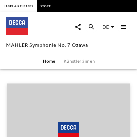
springen
LABEL & RELEASES
STORE
MAHLER
Symphonie
DE
No.
MAHLER Symphonie No. 7 Ozawa
7
Home
Künstler:innen
Ozawa
|
Decca
Classics