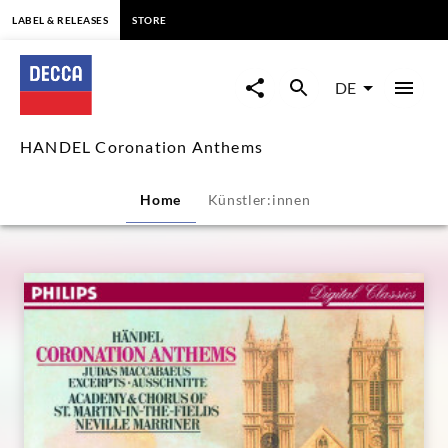
springen
LABEL & RELEASES
STORE
HANDEL
Coronation
DE
Anthems
HANDEL Coronation Anthems
|
Home
Künstler:innen
Decca
Classics