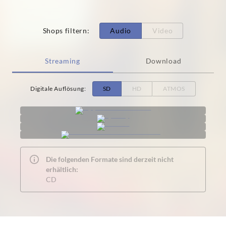
Shops filtern
:
Audio
Video
Streaming
Download
Digitale Auflösung
:
SD
HD
ATMOS
Die folgenden Formate sind derzeit nicht
erhältlich:
CD