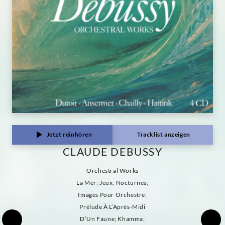
Jetzt reinhören
Tracklist anzeigen
CLAUDE DEBUSSY
Orchestral Works
La Mer; Jeux; Nocturnes;
Images Pour Orchestre;
Prélude À L’Après-Midi
D’Un Faune; Khamma;