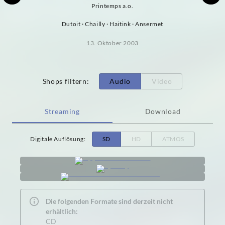
Printemps a.o.
Dutoit · Chailly · Haitink · Ansermet
13. Oktober 2003
Shops filtern
:
Audio
Video
Streaming
Download
Digitale Auflösung
:
SD
HD
ATMOS
Die folgenden Formate sind derzeit nicht
erhältlich:
CD