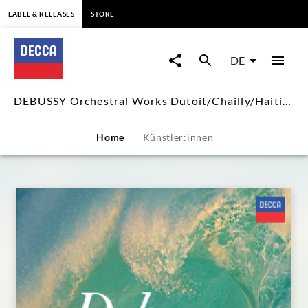
springen
LABEL & RELEASES
STORE
DEBUSSY
Orchestral
DE
Works
DEBUSSY Orchestral Works Dutoit/Chailly/Haitink/Ansermet
Dutoit/Chailly/Haitink/Anserm
Home
Künstler:innen
|
Decca
Classics