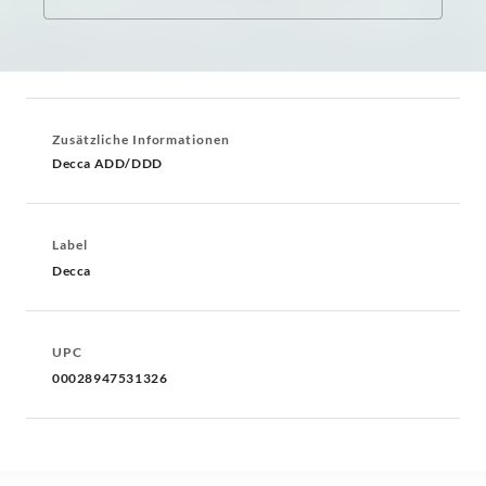
Zusätzliche Informationen
Decca ADD/DDD
Label
Decca
UPC
00028947531326