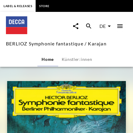
springen
LABEL & RELEASES
STORE
BERLIOZ
Symphonie
DE
fantastique
BERLIOZ Symphonie fantastique / Karajan
/
Home
Künstler:innen
Karajan
|
Decca
Classics