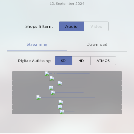
13. September 2024
Shops filtern
:
Audio
Video
Streaming
Download
Digitale Auflösung
:
SD
HD
ATMOS