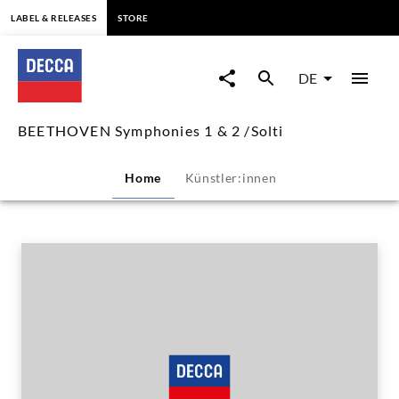
springen
LABEL & RELEASES
STORE
BEETHOVEN
Symphonies
DE
1
BEETHOVEN Symphonies 1 & 2 /Solti
&
Home
Künstler:innen
2
/Solti
|
Decca
Classics