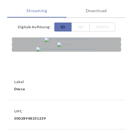
Streaming
Download
Digitale Auflösung
:
SD
HD
ATMOS
Label
Decca
UPC
00028948331239