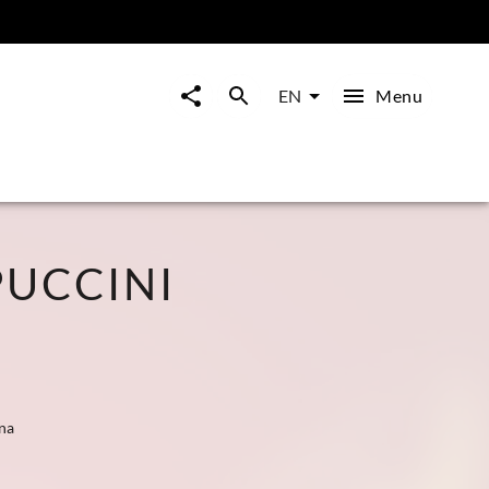
Menu
EN
UCCINI
na