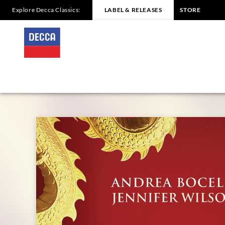
Explore Decca Classics:
LABEL & RELEASES
STORE
PUCCINI
Turandot
/
Bocelli,
Wilson,
Mehta
|
Decca
Classics