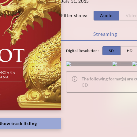
July 31, 2015
Filter shops
:
Audio
Vide
Streaming
Digital Resolution
:
SD
HD
The following format(s) are c
CD
Show track listing