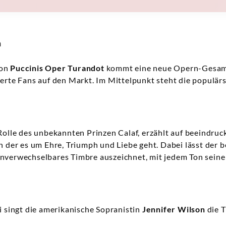
n
von
Puccinis Oper Turandot
kommt eine neue Opern-Gesamt
terte Fans auf den Markt. Im Mittelpunkt steht die populär
r Rolle des unbekannten Prinzen Calaf, erzählt auf beeindru
n der es um Ehre, Triumph und Liebe geht. Dabei lässt der be
nverwechselbares Timbre auszeichnet, mit jedem Ton seine
i singt die amerikanische Sopranistin
Jennifer Wilson
die T