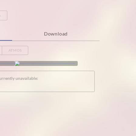
o
Download
ATMOS
urrently unavailable: