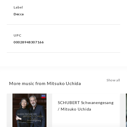
Label
Decca
UPC
00028948307166
Show all
More music from Mitsuko Uchida
SCHUBERT Schwanengesang
/ Mitsuko Uchida