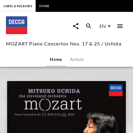
content
LABEL & RELEASES
STORE
MOZART
Piano
EN
Concertos
MOZART Piano Concertos Nos. 17 & 25 / Uchida
Nos.
Home
Artists
17
&
25
/
Uchida