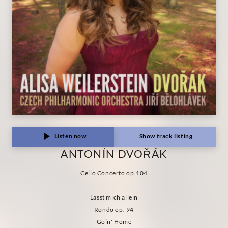
Listen now
Show track listing
ANTONÍN DVOŘÁK
Cello Concerto op.104
Lasst mich allein
Rondo op. 94
Goin' Home