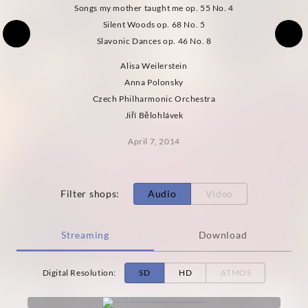
Songs my mother taught me op. 55 No. 4
Silent Woods op. 68 No. 5
Slavonic Dances op. 46 No. 8
Alisa Weilerstein
Anna Polonsky
Czech Philharmonic Orchestra
Jiří Bĕlohlávek
April 7, 2014
Filter shops
:
Audio
Video
Streaming
Download
Digital Resolution
:
SD
HD
ATMOS