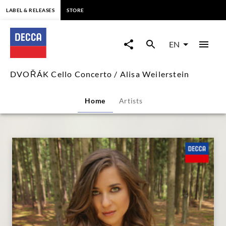
content
LABEL & RELEASES
STORE
DVOŘÁK
Cello
EN
Concerto
DVOŘÁK Cello Concerto / Alisa Weilerstein
/
Home
Artists
Alisa
Weilerstein
|
Decca
Classics