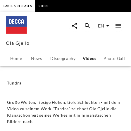
content
LABEL & RELEASES
STORE
Tundra
-
EN
Ola
Ola Gjeilo
Gjeilo
Home
News
Discography
Videos
Photo Galler
|
Decca
Tundra
Classics
Große Weiten, riesige Höhen, tiefe Schluchten - mit dem
Video zu seinem Werk "Tundra" zeichnet Ola Gjeilo die
Klangschönheit seines Werkes mit minimalistischen
Bildern nach.