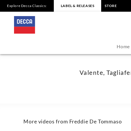
Explore Decca Classics:
LABEL & RELEASES
STORE
Valente,
Tagliaferri:
Passione
Home
(Orch.
Negri)
Valente, Tagliafe
-
Freddie
De
More videos from Freddie De Tommaso
Tommaso