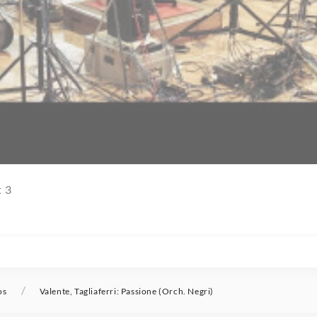
t 3
/
os
Valente, Tagliaferri: Passione (Orch. Negri)