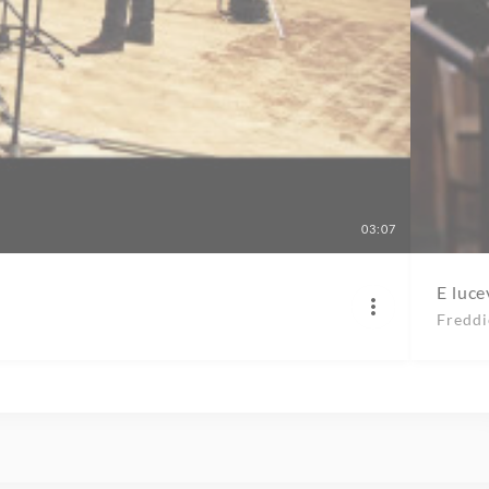
03:07
E luce
Fredd