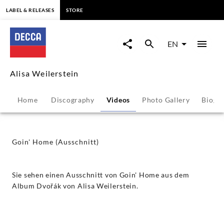
content
LABEL & RELEASES
STORE
Goin'
Home
EN
(Ausschnitt)
Alisa Weilerstein
-
Home
Discography
Videos
Photo Gallery
Biogr
Alisa
Weilerstein
Goin' Home (Ausschnitt)
|
Sie sehen einen Ausschnitt von Goin' Home aus dem
Decca
Album Dvořák von Alisa Weilerstein.
Classics