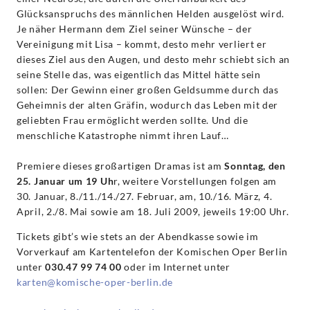
Glücksanspruchs des männlichen Helden ausgelöst wird.
Je näher Hermann dem Ziel seiner Wünsche – der
Vereinigung mit Lisa – kommt, desto mehr verliert er
dieses Ziel aus den Augen, und desto mehr schiebt sich an
seine Stelle das, was eigentlich das Mittel hätte sein
sollen: Der Gewinn einer großen Geldsumme durch das
Geheimnis der alten Gräfin, wodurch das Leben mit der
geliebten Frau ermöglicht werden sollte. Und die
menschliche Katastrophe nimmt ihren Lauf…
Premiere dieses großartigen Dramas ist am
Sonntag, den
25. Januar um 19 Uh
r, weitere Vorstellungen folgen am
30. Januar, 8./11./14./27. Februar, am, 10./16. März, 4.
April, 2./8. Mai sowie am 18. Juli 2009, jeweils 19:00 Uhr.
Tickets gibt’s wie stets an der Abendkasse sowie im
Vorverkauf am Kartentelefon der Komischen Oper Berlin
unter
030.47 99 74 00
oder im Internet unter
karten@komische-oper-berlin.de