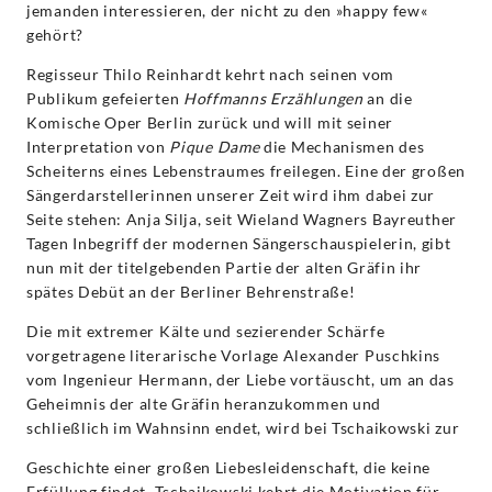
jemanden interessieren, der nicht zu den »happy few«
gehört?
Regisseur Thilo Reinhardt kehrt nach seinen vom
Publikum gefeierten
Hoffmanns Erzählungen
an die
Komische Oper Berlin zurück und will mit seiner
Interpretation von
Pique Dame
die Mechanismen des
Scheiterns eines Lebenstraumes freilegen. Eine der großen
Sängerdarstellerinnen unserer Zeit wird ihm dabei zur
Seite stehen: Anja Silja, seit Wieland Wagners Bayreuther
Tagen Inbegriff der modernen Sängerschauspielerin, gibt
nun mit der titelgebenden Partie der alten Gräfin ihr
spätes Debüt an der Berliner Behrenstraße!
Die mit extremer Kälte und sezierender Schärfe
vorgetragene literarische Vorlage Alexander Puschkins
vom Ingenieur Hermann, der Liebe vortäuscht, um an das
Geheimnis der alte Gräfin heranzukommen und
schließlich im Wahnsinn endet, wird bei Tschaikowski zur
Geschichte einer großen Liebesleidenschaft, die keine
Erfüllung findet. Tschaikowski kehrt die Motivation für