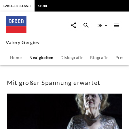
springen
LABEL & RELEASES
STORE
Mit
großer
DE
Spannung
Valery Gergiev
erwartet
Home
Neuigkeiten
Diskografie
Biografie
Press
-
Valery
Mit großer Spannung erwartet
Gergiev
|
Decca