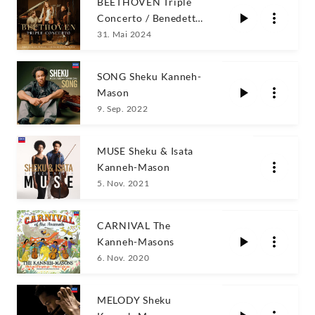
BEETHOVEN Triple
Concerto / Benedetti ·
Grosvenor · Sheku
31. Mai 2024
Kanneh-Mason
SONG Sheku Kanneh-
Mason
9. Sep. 2022
MUSE Sheku & Isata
Kanneh-Mason
5. Nov. 2021
CARNIVAL The
Kanneh-Masons
6. Nov. 2020
MELODY Sheku